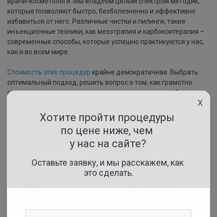
врачи-косметологи. Мы владеем целым спектром методик,
которые позволяют быстро, безболезненно и эффективно
избавиться от него. Различные чистки и пилинги, такие
инъекционные техники, как мезотрапия и карбокситерапия –
современные способы, которые успешно практикуются у нас,
как и во всем мире.
Стоимость этих процедур
крайне демократичная. Выбрать
оптимальный подход, решить вопрос о том, как грамотно
сочетать различные техники для наилучшего воздействия,
X
поможет опытный врач во время консультации. Сделайте
самый важный шаг для победы над куперозом –
запишитесь
на прием к специалисту
– а дальше за дело возьмемся мы!