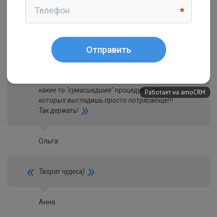
Фадеева Анна
«
Супер специалисты! Хожу давно, все
нравится, восхищает. что постоянно
придумывается что то новое, внедряются
какие то "сумасшедшие" процедуры, от
которых выглядишь просто потрясающе!!!
»
Так держать!
Ольга
«
»
Творят чудеса)
Анна