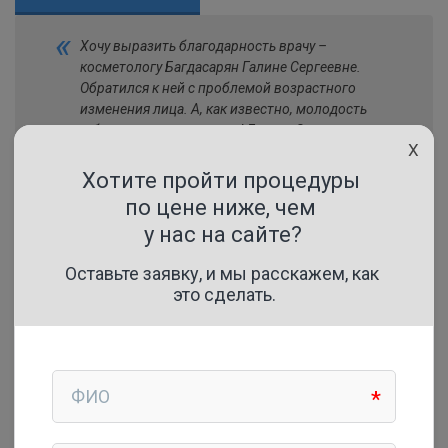
«
Хочу выразить благодарность врачу –
косметологу Багдасарян Галине Сергеевне.
Обратился к ней с проблемой возрастного
изменения лица. А, как известно, молодость
– билет во многие места! Галина Сергеевна
X
подошла клинически к решению моей
проблемы, что для меня, как для доктора,
очень важно. Оказала мне помощь очень
грамотно, филигранно и творчески. Доктор
повернула время назад. В итоге – минус 10
»
лет. Спасибо, большое.
Анатолий
«
Получила отличный результат от
тренировок Fit'n'Go в комплексе с курсом
карбокситерапией. Минус 6 кг за 12 занятий
»
и минус 2 размера! Спасибо!