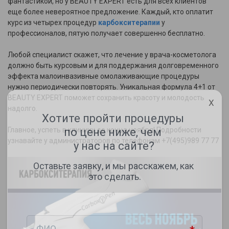
фантастикой, но у BEAUTY EXPERT есть для всех клиентов
еще более невероятное предложение. Каждый, кто оплатит
курс из четырех процедур
карбокситерапии
у
профессионалов, пятую получает совершенно бесплатно.
Любой специалист скажет, что лечение у врача-косметолога
должно быть курсовым и для поддержания долговременного
эффекта малоинвазивные омолаживающие процедуры
нужно периодически повторять. Уникальная формула 4+1 от
BEAUTY EXPERT поможет сохранить красоту и молодость
X
надолго.
Главное, успеть в клинику до конца ноября! Подробности
узнавайте у администраторов по телефонам +7(495)989 77 77