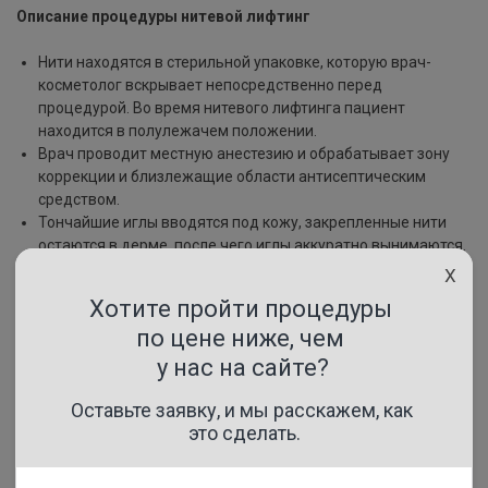
Описание процедуры нитевой лифтинг
Нити находятся в стерильной упаковке, которую врач-
косметолог вскрывает непосредственно перед
процедурой. Во время нитевого лифтинга пациент
находится в полулежачем положении.
Врач проводит местную анестезию и обрабатывает зону
коррекции и близлежащие области антисептическим
средством.
Тончайшие иглы вводятся под кожу, закрепленные нити
остаются в дерме, после чего иглы аккуратно вынимаются.
В завершение процедуры специалист обрабатывает кожу
X
антисептиком, наносит успокаивающие и заживляющие
средства. Через 3-4 дня проводится контрольный осмотр
для оценки процесса восстановления.
Осложнения ограничиваются незначительным отеком,
возможны гематомы в местах уколов. Через 2 недели эти
признаки бесследно пропадают.
Показания