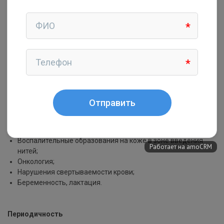
«Поплывший» овал лица;
«Кисетные морщины» и носогубные складки;
Брыли;
Потеря тонуса кожи в области шеи;
Дряблость кожи декольте;
Потеря эластичности кожи живота, ягодиц, рук.
Противопоказания
Инфекционные и вирусные заболевания в стадии
обострения;
Воспалительные образования на коже в зоне введения
нитей;
Онкология;
Нарушения свертываемости крови;
Беременность, лактация.
Периодичность