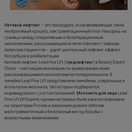
Нитевой лифтинг
– это процедура, останавливающая такой
необратимый процесс, как гравитационный птоз. Находясь на
границе между оперативным и безоперационным
омоложением, рассасывающиеся нити отвечают главным
запросам пациентов – дарят длительный лифтинг-эффект
без рубцов и реабилитации.
Нитевой лифтинг Lead Fine Lift (
тредлифтинг
) в Beauty Expert
Clinics – настоящая инновация по армированию кожи
рассасывающимися мезонитями из полидиоксанона. В
линейке Lead Fine Lift представлены линейные, спиральные и
игольчатые мезонити, тип которых подбирается
индивидуально с учетом показаний.
Мезонити для лица
Lead
Fine Lift (Ю.Корея) одними из первых были зарегистрированы
на территории России и зарекомендовали себя как
малотравматичный и безопасный метод борьбы с
возрастными изменениями.