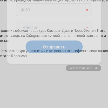
лучите 5-ю процедуру увлажнения лица и эффективного лифтинга л
.
фэшл – любимая процедура Кэмерон Диаз и Пэрис Хилтон. И это
считают уходы на Хайдрафэшл лучшей альтернативой скальпелю и
нение.
 это процедура увлажнения и эффективного лифтинга лица ля кож
его за 5 сеансов!
)