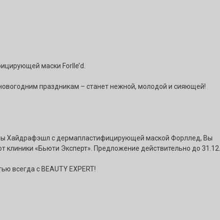
цирующей маски Forlle’d.
к новогодним праздникам – станет нежной, молодой и сияющей!
аммы Хайдрафэшл с дермапластифицирующей маской Форллед, Вы
от клиники «Бьюти Эксперт». Предложение действительно до 31.12.
тью всегда с BEAUTY EXPERT!