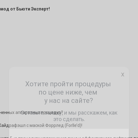
иод от Бьюти Эксперт!
X
зненных аппаратных процедур?
айдрафэшл с маской Форрлед (Forlle’d)!