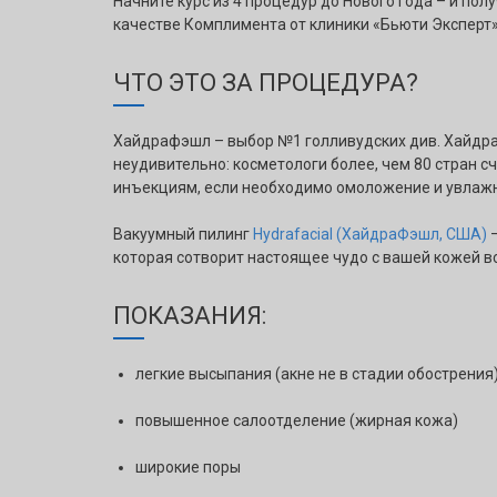
Начните курс из 4 процедур до Нового года – и по
качестве Комплимента от клиники «Бьюти Эксперт»
ЧТО ЭТО ЗА ПРОЦЕДУРА?
Хайдрафэшл – выбор №1 голливудских див. Хайдра
неудивительно: косметологи более, чем 80 стран 
инъекциям, если необходимо омоложение и увлаж
Вакуумный пилинг
Hydrafacial (ХайдраФэшл, США)
–
которая сотворит настоящее чудо с вашей кожей вс
ПОКАЗАНИЯ:
легкие высыпания (акне не в стадии обострения
повышенное салоотделение (жирная кожа)
широкие поры